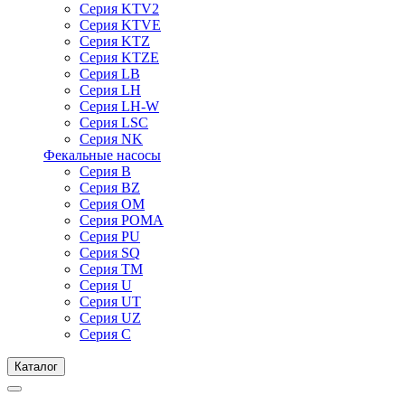
Серия KTV2
Серия KTVE
Серия KTZ
Серия KTZE
Серия LB
Серия LH
Серия LH-W
Серия LSC
Серия NK
Фекальные насосы
Серия B
Серия BZ
Серия OM
Серия POMA
Серия PU
Серия SQ
Серия TM
Серия U
Серия UT
Серия UZ
Серия С
Каталог