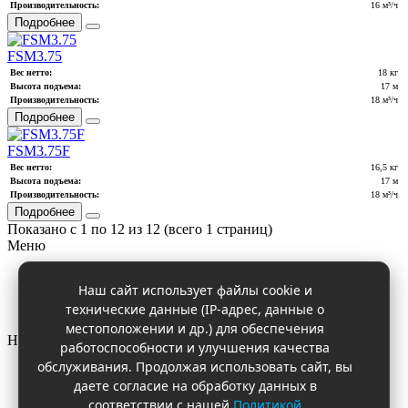
Производительность:
16 м³/ч
Подробнее
FSM3.75
Вес нетто:
18 кг
Высота подъема:
17 м
Производительность:
18 м³/ч
Подробнее
FSM3.75F
Вес нетто:
16,5 кг
Высота подъема:
17 м
Производительность:
18 м³/ч
Подробнее
Показано с 1 по 12 из 12 (всего 1 страниц)
Меню
О компании
Наш сайт использует файлы cookie и
Ремонт насосного оборудования
технические данные (IP-адрес, данные о
Документация
местоположении и др.) для обеспечения
Наши контакты
работоспособности и улучшения качества
обслуживания. Продолжая использовать сайт, вы
+7 495 320 01 15
даете согласие на обработку данных в
info@multipump.ru
соответствии с нашей
Политикой