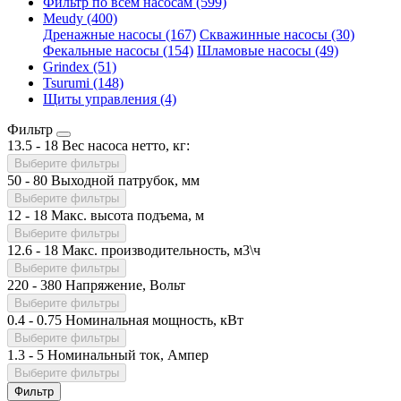
Фильтр по всем насосам (599)
Meudy (400)
Дренажные насосы (167)
Скважинные насосы (30)
Фекальные насосы (154)
Шламовые насосы (49)
Grindex (51)
Tsurumi (148)
Щиты управления (4)
Фильтр
13.5
-
18
Вес насоса нетто, кг:
Выберите фильтры
50
-
80
Выходной патрубок, мм
Выберите фильтры
12
-
18
Макс. высота подъема, м
Выберите фильтры
12.6
-
18
Макс. производительность, м3\ч
Выберите фильтры
220
-
380
Напряжение, Вольт
Выберите фильтры
0.4
-
0.75
Номинальная мощность, кВт
Выберите фильтры
1.3
-
5
Номинальный ток, Ампер
Выберите фильтры
Фильтр