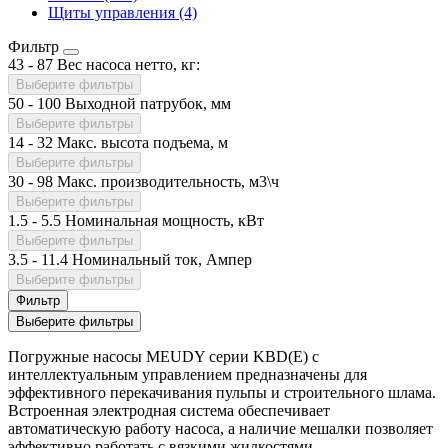
Щиты управления (4)
Фильтр
43
-
87
Вес насоса нетто, кг:
Выберите фильтры
50
-
100
Выходной патрубок, мм
Выберите фильтры
14
-
32
Макс. высота подъема, м
Выберите фильтры
30
-
98
Макс. производительность, м3\ч
Выберите фильтры
1.5
-
5.5
Номинальная мощность, кВт
Выберите фильтры
3.5
-
11.4
Номинальный ток, Ампер
Выберите фильтры
Фильтр
Выберите фильтры
Погружные насосы MEUDY серии KBD(E) с
интеллектуальным управлением предназначены для
эффективного перекачивания пульпы и строительного шлама.
Встроенная электродная система обеспечивает
автоматическую работу насоса, а наличие мешалки позволяет
эффективно работать с вязкими жидкостями.