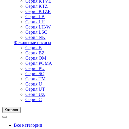
Серия KTVE
Серия KTZ
Серия KTZE
Серия LB
Серия LH
Серия LH-W
Серия LSC
Серия NK
Фекальные насосы
Серия B
Серия BZ
Серия OM
Серия POMA
Серия PU
Серия SQ
Серия TM
Серия U
Серия UT
Серия UZ
Серия С
Каталог
Все категории