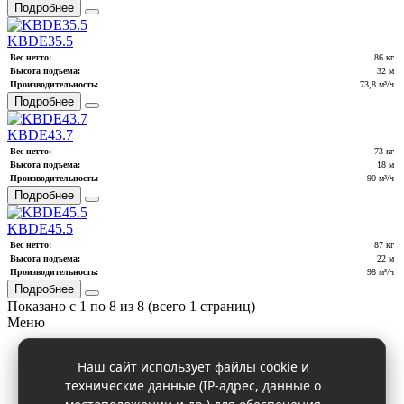
Подробнее
KBDE35.5
Вес нетто:
86 кг
Высота подъема:
32 м
Производительность:
73,8 м³/ч
Подробнее
KBDE43.7
Вес нетто:
73 кг
Высота подъема:
18 м
Производительность:
90 м³/ч
Подробнее
KBDE45.5
Вес нетто:
87 кг
Высота подъема:
22 м
Производительность:
98 м³/ч
Подробнее
Показано с 1 по 8 из 8 (всего 1 страниц)
Меню
О компании
Наш сайт использует файлы cookie и
Ремонт насосного оборудования
технические данные (IP-адрес, данные о
Документация